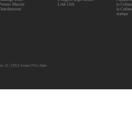
Premio Maconi
Link Utili
la Collan
Distribuzione
la Collan
stampa
 21 | 21022 Azzate (VA) | Italia