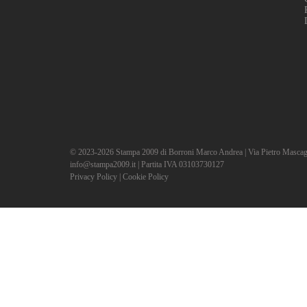
© 2023-2026 Stampa 2009 di Borroni Marco Andrea | Via Pietro Mascagni,
info@stampa2009.it | Partita IVA 03103730127
Privacy Policy
|
Cookie Policy