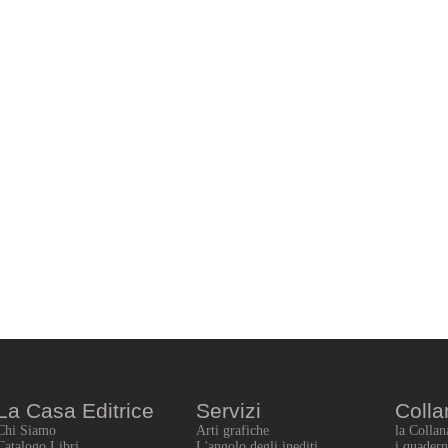
La Casa Editrice
Servizi
Colla
Chi Siamo
Arti grafiche
la Collan
Catalogo Libri
L'angolo degli inediti
i quadern