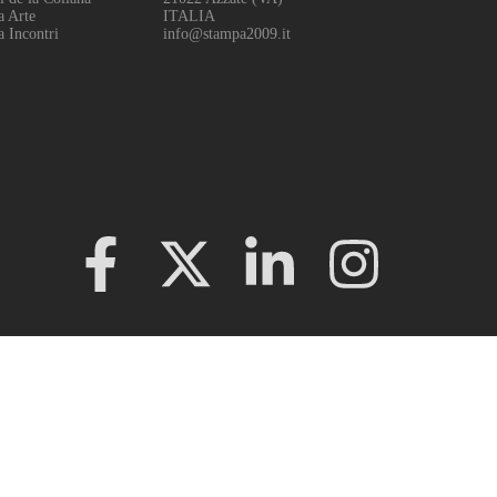
a Arte
ITALIA
a Incontri
info@stampa2009.it