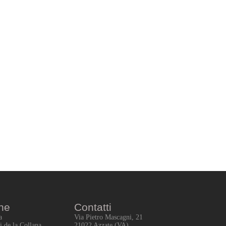
ne
Contatti
a
Via Pietro Mascagni, 21
i de la Collana
21022 Azzate (VA)