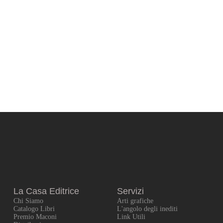
La Casa Editrice
Servizi
Chi Siamo
Arti grafiche
Catalogo Libri
L'angolo degli inediti
Premio Maconi
Link Utili