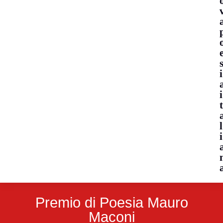
i
i
l
i
Premio di Poesia Mauro
Maconi