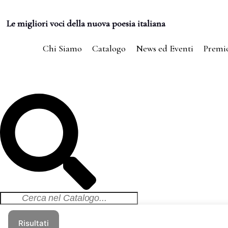
Salta
al
contenuto
Le migliori voci della nuova poesia italiana
Chi Siamo
Catalogo
News ed Eventi
Premi
Search
...
Risultati