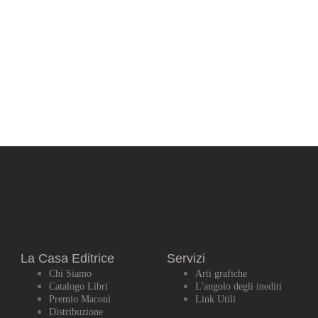
La Casa Editrice
Servizi
Chi Siamo
Arti grafiche
Catalogo Libri
L'angolo degli inediti
Premio Maconi
Link Utili
Distribuzione