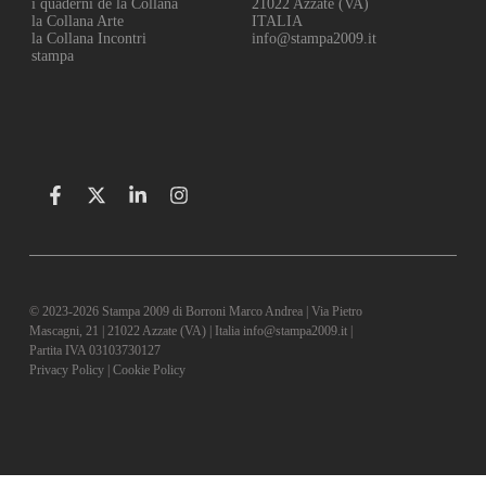
i quaderni de la Collana
21022 Azzate (VA)
la Collana Arte
ITALIA
la Collana Incontri
info@stampa2009.it
stampa
© 2023-2026 Stampa 2009 di Borroni Marco Andrea | Via Pietro
Mascagni, 21 | 21022 Azzate (VA) | Italia info@stampa2009.it |
Partita IVA 03103730127
Privacy Policy
|
Cookie Policy