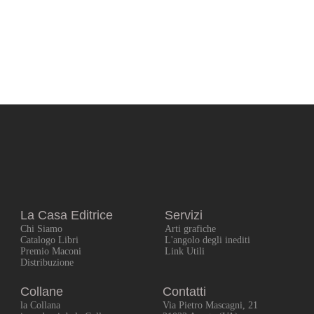
La Casa Editrice
Servizi
Chi Siamo
Arti grafiche
Catalogo Libri
L'angolo degli inediti
Premio Maconi
Link Utili
Distribuzione
Collane
Contatti
la Collana
Via Pietro Mascagni, 21