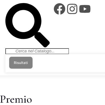
i
i
Risultati
l Premio