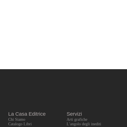
La Casa Editrice
Servizi
Chi Siamo
Arti grafiche
Catalogo Libri
L'angolo degli inediti