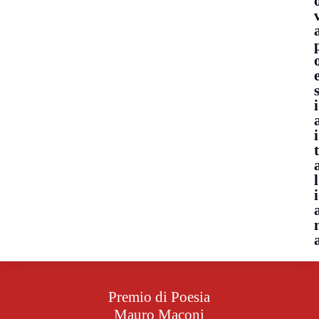
i
i
l
i
Premio di Poesia
Mauro Maconi