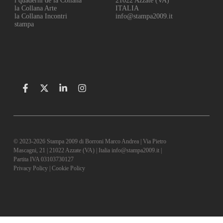
i quaderni de la Collana
21022 Azzate (VA)
la Collana Arte
ITALIA
la Collana Incontri
info@stampa2009.it
stampa
© 2023-2026 Stampa 2009 di Borroni Marco Andrea | Via Pietro
Mascagni, 21 | 21022 Azzate (VA) | Italia info@stampa2009.it |
Partita IVA 03103730127
Privacy Policy
|
Cookie Policy