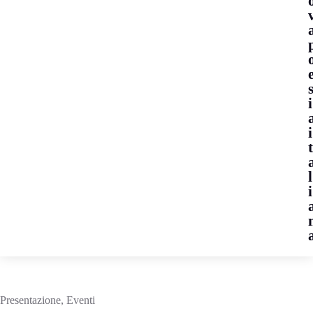
i
i
l
i
Presentazione
,
Eventi