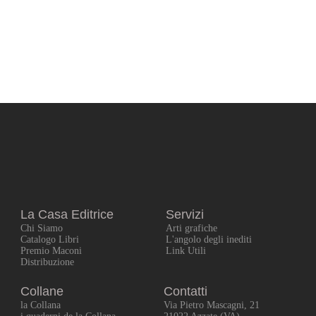
La Casa Editrice
Servizi
Chi Siamo
Arti grafiche
Catalogo Libri
L'angolo degli inediti
Premio Maconi
Link Utili
Distribuzione
Collane
Contatti
la Collana
Via Pietro Mascagni, 21