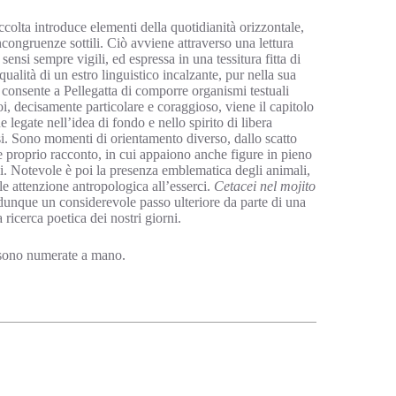
ccolta introduce elementi della quotidianità orizzontale,
ncongruenze sottili. Ciò avviene attraverso una lettura
sensi sempre vigili, ed espressa in una tessitura fitta di
ualità di un estro linguistico incalzante, pur nella sua
 consente a Pellegatta di comporre organismi testuali
oi, decisamente particolare e coraggioso, viene il capitolo
legate nell’idea di fondo e nello spirito di libera
rsi. Sono momenti di orientamento diverso, dallo scatto
 e proprio racconto, in cui appaiono anche figure in pieno
. Notevole è poi la presenza emblematica degli animali,
le attenzione antropologica all’esserci.
Cetacei nel mojito
 dunque un considerevole passo ulteriore da parte di una
a ricerca poetica dei nostri giorni.
 sono numerate a mano.