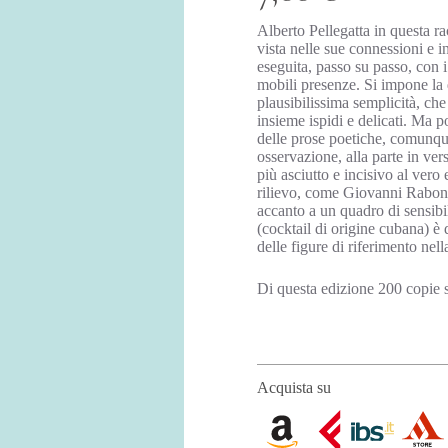
Alberto Pellegatta in questa ra
vista nelle sue connessioni e i
eseguita, passo su passo, con i 
mobili presenze. Si impone la q
plausibilissima semplicità, che
insieme ispidi e delicati. Ma p
delle prose poetiche, comunque 
osservazione, alla parte in ve
più asciutto e incisivo al vero
rilievo, come Giovanni Raboni
accanto a un quadro di sensibi
(cocktail di origine cubana) è
delle figure di riferimento nell
Di questa edizione 200 copie
Acquista su