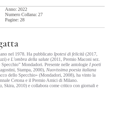
Anno: 2022
Numero Collana: 27
Pagine: 28
gatta
ilano nel 1978. Ha pubblicato
Ipotesi di felicità
(2017,
uzi) e
L’ombra della salute
(2011, Premio Maconi sez.
o Specchio” Mondadori. Presente nelle antologie
I poeti
tagostini, Stampa, 2000),
Nuovissima poesia italiana
co dello Specchio» (Mondadori, 2008), ha vinto la
nnale Cetona e il Premio Amici di Milano.
a
, Skira, 2010) e collabora come critico con giornali e