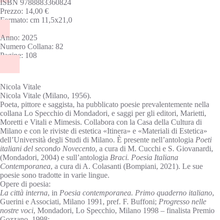
ISBN 9788883360824
Prezzo: 14,00 €
Formato: cm 11,5x21,0
Anno: 2025
Numero Collana: 82
Pagine: 108
Nicola Vitale
Nicola Vitale (Milano, 1956).
Poeta, pittore e saggista, ha pubblicato poesie prevalentemente nella
collana Lo Specchio di Mondadori, e saggi per gli editori, Marietti,
Moretti e Vitali e Mimesis. Collabora con la Casa della Cultura di
Milano e con le riviste di estetica «Itinera» e «Materiali di Estetica»
dell’Università degli Studi di Milano. È presente nell’antologia
Poeti
italiani del secondo Novecento
, a cura di M. Cucchi e S. Giovanardi,
(Mondadori, 2004) e sull’antologia
Braci. Poesia Italiana
Contemporanea
, a cura di A. Colasanti (Bompiani, 2021). Le sue
poesie sono tradotte in varie lingue.
Opere di poesia:
La città interna
, in
Poesia contemporanea. Primo quaderno italiano
,
Guerini e Associati, Milano 1991, pref. F. Buffoni;
Progresso nelle
nostre voci
, Mondadori, Lo Specchio, Milano 1998 – finalista Premio
Gozzano, 1998;