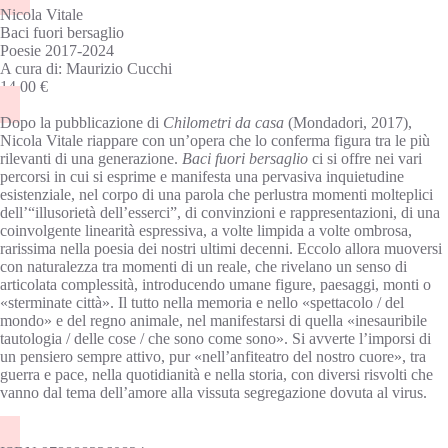
Nicola Vitale
Baci fuori bersaglio
Poesie 2017-2024
A cura di: Maurizio Cucchi
14,00 €
Dopo la pubblicazione di
Chilometri da casa
(Mondadori, 2017),
Nicola Vitale riappare con un’opera che lo conferma figura tra le più
rilevanti di una generazione.
Baci fuori bersaglio
ci si offre nei vari
percorsi in cui si esprime e manifesta una pervasiva inquietudine
esistenziale, nel corpo di una parola che perlustra momenti molteplici
dell’“illusorietà dell’esserci”, di convinzioni e rappresentazioni, di una
coinvolgente linearità espressiva, a volte limpida a volte ombrosa,
rarissima nella poesia dei nostri ultimi decenni. Eccolo allora muoversi
con naturalezza tra momenti di un reale, che rivelano un senso di
articolata complessità, introducendo umane figure, paesaggi, monti o
«sterminate città». Il tutto nella memoria e nello «spettacolo / del
mondo» e del regno animale, nel manifestarsi di quella «inesauribile
tautologia / delle cose / che sono come sono». Si avverte l’imporsi di
un pensiero sempre attivo, pur «nell’anfiteatro del nostro cuore», tra
guerra e pace, nella quotidianità e nella storia, con diversi risvolti che
vanno dal tema dell’amore alla vissuta segregazione dovuta al virus.