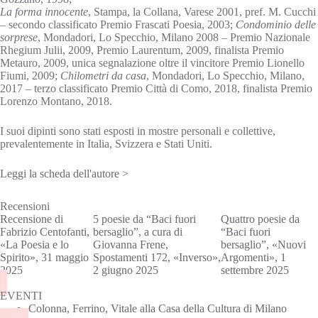
La forma innocente
, Stampa, la Collana, Varese 2001, pref. M. Cucchi
– secondo classificato Premio Frascati Poesia, 2003;
Condominio delle
sorprese
, Mondadori, Lo Specchio, Milano 2008 – Premio Nazionale
Rhegium Julii, 2009, Premio Laurentum, 2009, finalista Premio
Metauro, 2009, unica segnalazione oltre il vincitore Premio Lionello
Fiumi, 2009;
Chilometri da casa
, Mondadori, Lo Specchio, Milano,
2017 – terzo classificato Premio Città di Como, 2018, finalista Premio
Lorenzo Montano, 2018.
I suoi dipinti sono stati esposti in mostre personali e collettive,
prevalentemente in Italia, Svizzera e Stati Uniti.
Leggi la scheda dell'autore >
Recensioni
Recensione di
5 poesie da “Baci fuori
Quattro poesie da
Fabrizio Centofanti,
bersaglio”, a cura di
“Baci fuori
«La Poesia e lo
Giovanna Frene,
bersaglio”, «Nuovi
Spirito», 31 maggio
Spostamenti 172, «Inverso»,
Argomenti», 1
2025
2 giugno 2025
settembre 2025
EVENTI
Colonna, Ferrino, Vitale alla Casa della Cultura di Milano