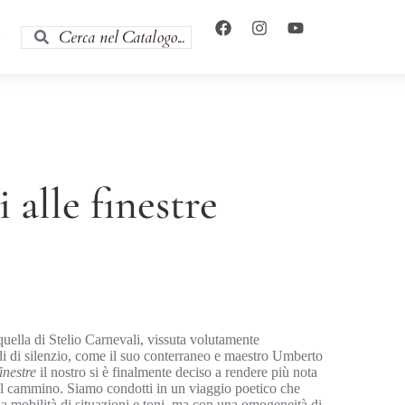
i
 alle finestre
uella di Stelio Carnevali, vissuta volutamente
i di silenzio, come il suo conterraneo e maestro Umberto
inestre
il nostro si è finalmente deciso a rendere più nota
 il cammino. Siamo condotti in un viaggio poetico che
na mobilità di situazioni e toni, ma con una omogeneità di