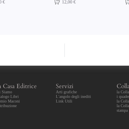
00 €
14,00 €
a Casa Editrice
Servizi
Coll
i Siamo
Arti grafiche
la Coll
alogo Libri
L'angolo degli inediti
i quade
emio Maconi
Link Utili
la Coll
tribuzione
la Coll
stampa