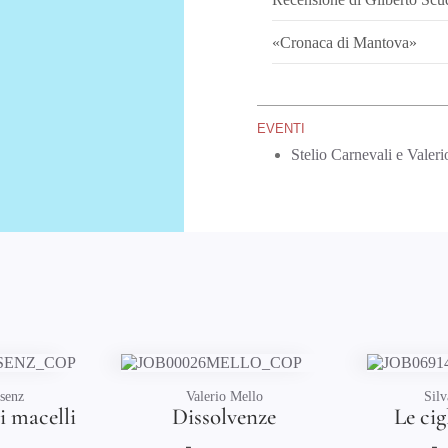
«Cronaca di Mantova»
EVENTI
Stelio Carnevali e Valer
Mello
Silvana Colonna
Ma
venze
Le ciglia dell'orso
T