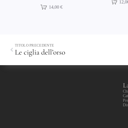
12,00 €
12,
TITOLO PRECEDENTE
Le ciglia dell’orso
L
Ch
Cat
Pr
Dis