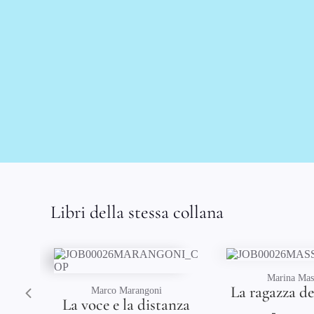
Libri della stessa collana
Marina Massenz
Valerio 
La ragazza dei macelli
Dissol
anza