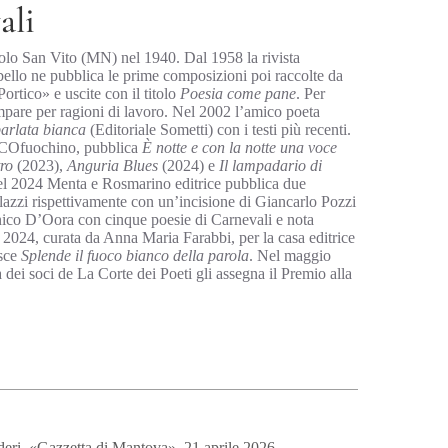
ali
olo San Vito (MN) nel 1940. Dal 1958 la rivista
ello ne pubblica le prime composizioni poi raccolte da
Portico» e uscite con il titolo
Poesia come pane
. Per
mpare per ragioni di lavoro. Nel 2002 l’amico poeta
arlata bianca
(Editoriale Sometti) con i testi più recenti.
COfuochino, pubblica
È notte e con la notte una voce
ro
(2023),
Anguria Blues
(2024) e
Il lampadario di
l 2024 Menta e Rosmarino editrice pubblica due
lazzi rispettivamente con un’incisione di Giancarlo Pozzi
ico D’Oora con cinque poesie di Carnevali e nota
 2024, curata da Anna Maria Farabbi, per la casa editrice
esce
Splende il fuoco bianco della parola
. Nel maggio
ei soci de La Corte dei Poeti gli assegna il Premio alla
deri, «Gazzetta di Mantova», 21 aprile 2026