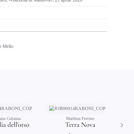
io Mello
tthias Ferrino
Anila Hanxhari
erra Nova
Amore salva Dio