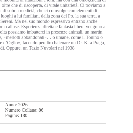
, oltre che di riscoperta, di vitale unitarietà. Ci troviamo a
a di sobria medietà, che ci coinvolge con elementi di
uoghi a lui familiari, dalla zona del Po, la sua terra, a
e Sereni. Ma nel suo mondo espressivo entrano anche
e o alluse. Esperienza diretta e fantasia libera vengono a
colta possiamo imbatterci in presenze animali, un martin
ile, «merlotti abbandonati»… o umane, come il Tonino o
re d’Oglio», facendo peraltro balenare un Dr. K. a Praga,
di. Oppure, un Tazio Nuvolari nel 1938
Anno: 2026
Numero Collana: 86
Pagine: 180