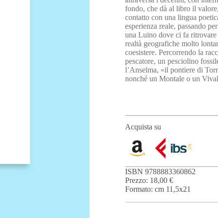
fondo, che dà al libro il valore
contatto con una lingua poetic
esperienza reale, passando per l
una Luino dove ci fa ritrovar
realtà geografiche molto lontan
coesistere. Percorrendo la rac
pescatore, un pesciolino foss
l’Anselma, «il pontiere di Tor
nonché un Montale o un Vival
Acquista su
ISBN 9788883360862
Prezzo: 18,00 €
Formato: cm 11,5x21