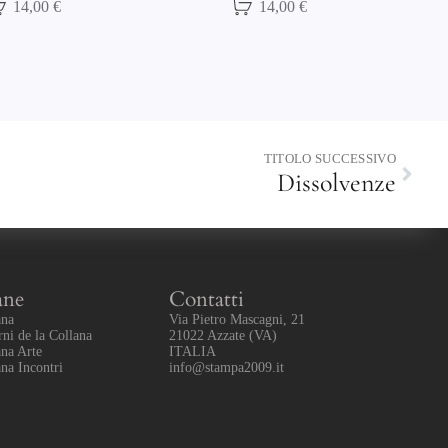
14,00 €
15,00 €
TITOLO SUCCESSIVO
Dissolvenze
ane
Contatti
ana
Via Pietro Mascagni, 21
rni de la Collana
21022 Azzate (VA)
ana Arte
ITALIA
ana Incontri
info@stampa2009.it