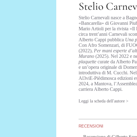
Stelio Carnev
Stelio Carnevali nasce a Bagn
«Bancarella» di Giovanni Piub
Mario Artioli per la rivista «Il 
circa trent’anni Carnevali sco
Alberto Cappi pubblica
Una p
Con Afro Somenzari, di FUO
(2022),
Per mani esperte d’alt
Murano
(2025). Nel 2022 e ne
plaquette
curate da Alberto Pa
e un’opera originale di Domen
introduttiva di M. Cucchi. Nel
Al3viE-Pièdimosca edizioni 
2024, a Mantova, l’Assemblea d
carriera Alberto Cappi.
Leggi la scheda dell'autore >
RECENSIONI
Recensione di Gilberto Scu