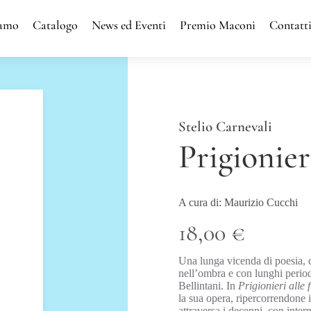
iamo
Catalogo
News ed Eventi
Premio Maconi
Contatt
Stelio Carnevali
Prigionieri
A cura di: Maurizio Cucchi
18,00 €
Una lunga vicenda di poesia, q
nell’ombra e con lunghi period
Bellintani. In
Prigionieri alle f
la sua opera, ripercorrendone
attraversa i decenni, con inter