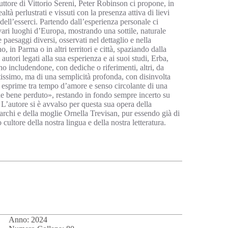
aduttore di Vittorio Sereni, Peter Robinson ci propone, in
ltà perlustrati e vissuti con la presenza attiva di lievi
dell’esserci. Partendo dall’esperienza personale ci
ari luoghi d’Europa, mostrando una sottile, naturale
 paesaggi diversi, osservati nel dettaglio e nella
, in Parma o in altri territori e città, spaziando dalla
autori legati alla sua esperienza e ai suoi studi, Erba,
o includendone, con dediche o riferimenti, altri, da
tissimo, ma di una semplicità profonda, con disinvolta
i esprime tra tempo d’amore e senso circolante di una
e bene perduto», restando in fondo sempre incerto su
L’autore si è avvalso per questa sua opera della
rchi e della moglie Ornella Trevisan, pur essendo già di
cultore della nostra lingua e della nostra letteratura.
Anno: 2024