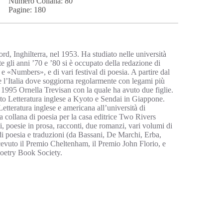
Numero Collana: 80
Pagine: 180
rd, Inghilterra, nel 1953. Ha studiato nelle università
 gli anni ’70 e ’80 si è occupato della redazione di
e «Numbers», e di vari festival di poesia. A partire dal
e l’Italia dove soggiorna regolarmente con legami più
 1995 Ornella Trevisan con la quale ha avuto due figlie.
to Letteratura inglese a Kyoto e Sendai in Giappone.
etteratura inglese e americana all’università di
la collana di poesia per la casa editrice Two Rivers
, poesie in prosa, racconti, due romanzi, vari volumi di
bri di poesia e traduzioni (da Bassani, De Marchi, Erba,
icevuto il Premio Cheltenham, il Premio John Florio, e
oetry Book Society.