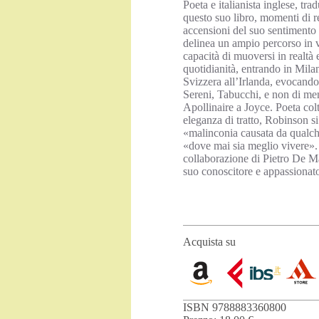
Poeta e italianista inglese, tr
questo suo libro, momenti di rea
accensioni del suo sentimento 
delinea un ampio percorso in v
capacità di muoversi in realtà e
quotidianità, entrando in Milano
Svizzera all’Irlanda, evocando 
Sereni, Tabucchi, e non di men
Apollinaire a Joyce. Poeta col
eleganza di tratto, Robinson s
«malinconia causata da qualch
«dove mai sia meglio vivere». 
collaborazione di Pietro De Ma
suo conoscitore e appassionato 
Acquista su
ISBN 9788883360800