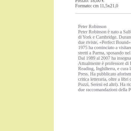
Prezzo: 18,00 €
Formato: cm 11,5x21,0
Peter Robinson
Peter Robinson è nato a Salfo
di York e Cambridge. Durante
due riviste, «Perfect Bound» 
1975 ha cominciato a visitar
stretti a Parma, sposando nel
Dal 1989 al 2007 ha insegna
Attualmente è professore di L
Reading, Inghilterra, e cura 
Press. Ha pubblicato aforismi
critica letteraria, oltre a li
Pozzi, Sereni ed altri). Ha r
due raccomandazioni della P