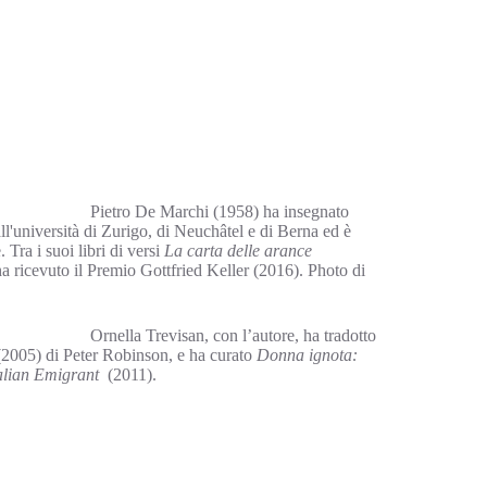
Pietro D
e Marchi (1958) ha insegnato
all'università di Zurigo, di Neuchâtel e di Berna ed è
 Tra i suoi libri di versi
La carta delle arance
a ricevuto il Premio Gottfried Keller (2016). Photo di
Or
nella Trevisan, con l’autore, ha tradotto
2005) di Peter Robinson, e ha curato
Donna ignota:
talian Emigrant
(2011).