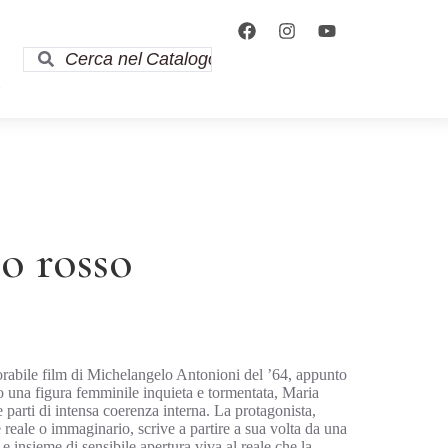
i
i
o rosso
orabile film di Michelangelo Antonioni del ’64, appunto
ro una figura femminile inquieta e tormentata, Maria
parti di intensa coerenza interna. La protagonista,
 reale o immaginario, scrive a partire a sua volta da una
e insieme di sensibile apertura viva al reale che la