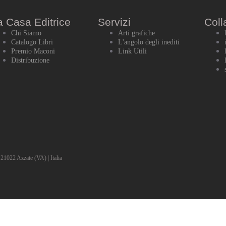
a Casa Editrice
Servizi
Coll
Chi Siamo
Arti grafiche
Catalogo Libri
L'angolo degli inediti
Premio Maconi
Link Utili
Distribuzione
1022 Azzate (VA) | Italia