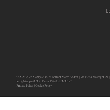
L
© 2023-2026 Stampa 2009 di Borroni Marco Andrea | Via Pietro Mascagni, 21 | 2
info@stampa2009.it | Partita IVA 03103730127
Privacy Policy
|
Cookie Policy