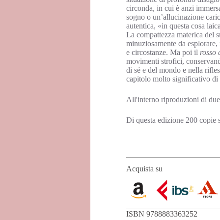
circonda, in cui è anzi immers
sogno o un’allucinazione caric
autentica, «in questa cosa laic
La compattezza materica del suo
minuziosamente da esplorare, i
e circostanze. Ma poi il
rosso 
movimenti strofici, conservand
di sé e del mondo e nella rifles
capitolo molto significativo di
All'interno riproduzioni di du
Di questa edizione 200 copie
Acquista su
ISBN 9788883363252