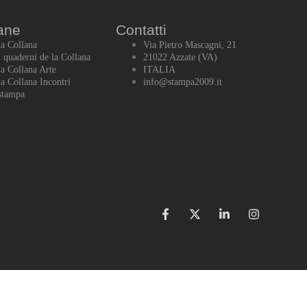
ane
Contatti
la Collana
Via Pietro Mascagni, 21
i quaderni de la Collana
21022 Azzate (VA)
la Collana Arte
ITALIA
la Collana Incontri
info@stampa2009.it
stampa