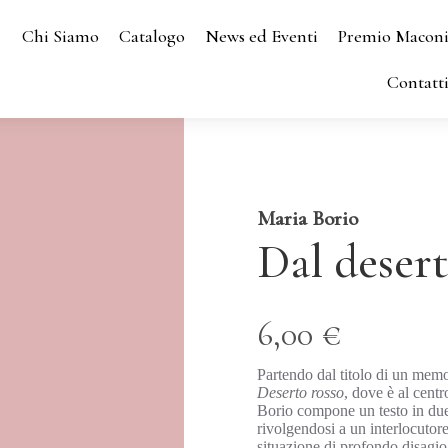
Chi Siamo
Catalogo
News ed Eventi
Premio Macon
Contatt
Maria Borio
Dal desert
6,00 €
Partendo dal titolo di un mem
Deserto rosso
, dove è al cent
Borio compone un testo in due 
rivolgendosi a un interlocutore
situazione di profondo disagio 