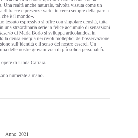
a. Una realtà anche naturale, talvolta vissuta come un
a di tracce e presenze varie, in cerca sempre della parola
a che è il mondo».
 tessuto espressivo si offre con singolare densità, tutta
n una straordinaria serie in felice accumulo di sensazioni
deserto
di Maria Borio si sviluppa articolandosi in
o la densa energia nei rivoli molteplici dell’osservazione
sione sull’identità e il senso del nostro esserci. Un
 una delle nostre giovani voci di più solida personalità.
e opere di Linda Carrara.
 sono numerate a mano.
Anno: 2021