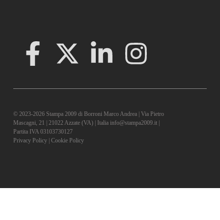
© 2023-2026 Stampa 2009 di Borroni Marco Andrea | Via Pietro
Mascagni, 21 | 21022 Azzate (VA) | Italia info@stampa2009.it |
Partita IVA 03103730127
Privacy Policy
|
Cookie Policy