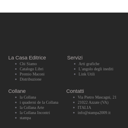
La Casa Editrice
Servizi
Chi Siamo
Arti grafiche
Catalogo Libri
L'angolo degli inediti
Premio Maconi
Link Utili
Distribuzione
Collane
Contatti
la Collana
Via Pietro Mascagni, 21
i quaderni de la Collana
21022 Azzate (VA)
la Collana Arte
ITALIA
la Collana Incontri
info@stampa2009.it
stampa