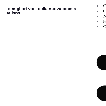
C
Le migliori voci della nuova poesia
C
italiana
N
P
C