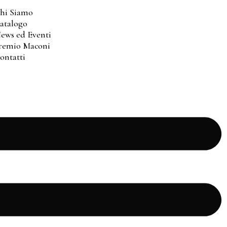
hi Siamo
atalogo
ews ed Eventi
remio Maconi
ontatti