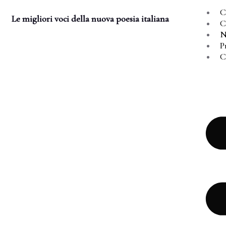
C
Le migliori voci della nuova poesia italiana
C
N
P
C