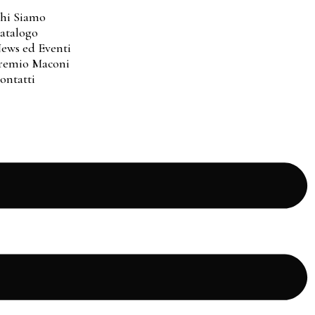
hi Siamo
atalogo
ews ed Eventi
remio Maconi
ontatti