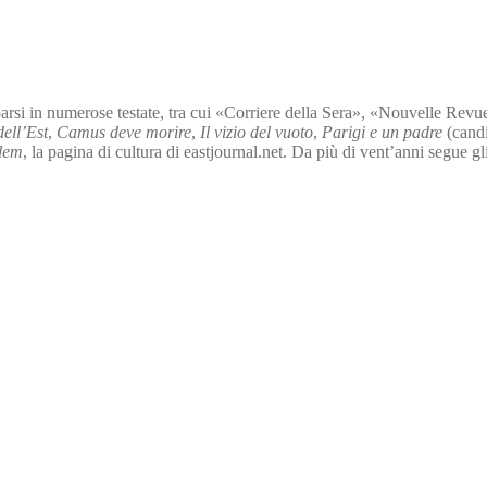
parsi in numerose testate, tra cui «Corriere della Sera», «Nouvelle Rev
ell’Est
,
Camus deve morire
,
Il vizio del vuoto
,
Parigi e un padre
(candi
lem
, la pagina di cultura di eastjournal.net. Da più di vent’anni segue g