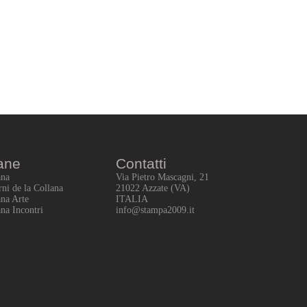
ane
Contatti
ana
Via Pietro Mascagni, 21
rni de la Collana
21022 Azzate (VA)
ana Arte
ITALIA
ana Incontri
info@stampa2009.it