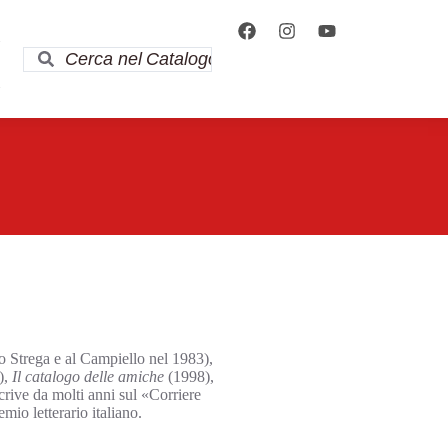
i
i
llo Strega e al Campiello nel 1983),
),
Il catalogo delle amiche
(1998),
rive da molti anni sul «Corriere
mio letterario italiano.