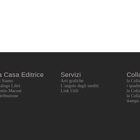
a Casa Editrice
Servizi
Coll
i Siamo
Arti grafiche
la Coll
alogo Libri
L'angolo degli inediti
i quade
emio Maconi
Link Utili
la Coll
tribuzione
la Coll
stampa