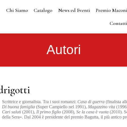
Chi Siamo
Catalogo
News ed Eventi
Premio Macon
Contatt
Autori
drigotti
Scrittrice e giornalista. Tra i suoi romanzi:
Casa di guerra
(finalista a
Di buona famiglia
(Super Campiello nel 1991),
Magazzino vita
(1996
Cari saluti
(2001),
Il primo figlio
(2008),
Se la casa è vuota
(2010). Sc
della Sera». Dal 2004 è presidente del premio Bagutta, il più antico pre