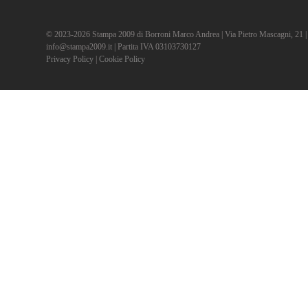
© 2023-2026 Stampa 2009 di Borroni Marco Andrea | Via Pietro Mascagni, 21 | 2
info@stampa2009.it | Partita IVA 03103730127
Privacy Policy
|
Cookie Policy