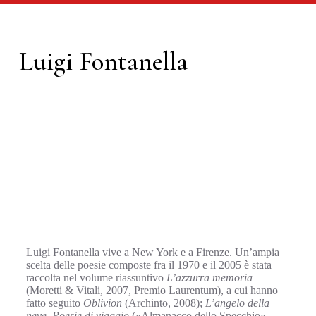
Luigi Fontanella
Luigi Fontanella vive a New York e a Firenze. Un’ampia
scelta delle poesie composte fra il 1970 e il 2005 è stata
raccolta nel volume riassuntivo
L’azzurra memoria
(Moretti & Vitali, 2007, Premio Laurentum), a cui hanno
fatto seguito
Oblivion
(Archinto, 2008);
L’angelo della
neve. Poesie di viaggio
(«Almanacco dello Specchio»,