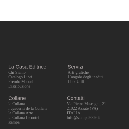
La Casa Editrice
Servizi
Chi Siamo
Arti grafiche
Catalogo Libri
L'angolo degli inediti
Premio Maconi
Link Utili
Distribuzione
Collane
Contatti
la Collana
Via Pietro Mascagni, 21
i quaderni de la Collana
21022 Azzate (VA)
la Collana Arte
ITALIA
la Collana Incontri
info@stampa2009.it
stampa