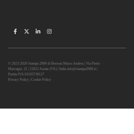
© 2023-2026 Stampa 2009 di Borroni Marco Andrea | Via Pietro
Mascagni, 21 | 21022 Azzate (VA) | Italia info@stampa2009.it |
Partita IVA 03103730127
Privacy Policy
|
Cookie Policy