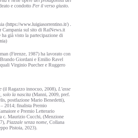
vita e nelle opere dei protagonisti del
deato e condotto
Per il verso giusto.
ia (
https://www.luigiasorrentino.it/
) .
gr Campania sul sito di RaiNews.it
ha già visto la partecipazione di
nia
)
ssman (Firenze, 1987) ha lavorato con
 Brando Giordani e Emilio Ravel
ti quali Virginio Puecher e Ruggero
e
(il Ragazzo innocuo, 2008),
L’asse
, solo la nascita
(Manni, 2009, pref.
lis, postfazione Mario Benedetti),
 – 2014; finalista Premio
amaiore e Premio Letterario
a c. Maurizio Cucchi, (Menzione
17),
Piazzale senza nome
, Collana
ppo Pistoia, 2023).