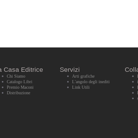
a Casa Editrice
Servizi
Coll
Chi Siamo
Arti grafiche
Catalogo Libri
L'angolo degli inediti
Premio Maconi
Link Utili
Distribuzione