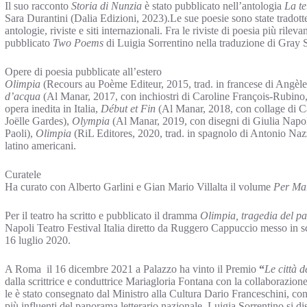
Il suo racconto
Storia di Nunzia
è stato pubblicato nell’antologia
La te
Sara Durantini (Dalia Edizioni, 2023).Le sue poesie sono state tradotte
antologie, riviste e siti internazionali. Fra le riviste di poesia più ril
pubblicato
Two Poems
di Luigia Sorrentino nella traduzione di Gray 
Opere di poesia pubblicate all’estero
Olimpia
(Recours au Poème Editeur, 2015, trad. in francese di Angèle
d’acqua
(Al Manar, 2017, con inchiostri di Caroline François-Rubino, 
opera inedita in Italia,
Début et Fin
(Al Manar, 2018, con collage di Cat
Joëlle Gardes),
Olympia
(Al Manar, 2019, con disegni di Giulia Napol
Paoli),
Olimpia
(RiL Editores, 2020, trad. in spagnolo di Antonio Nazza
latino americani.
Curatele
Ha curato con Alberto Garlini e Gian Mario Villalta il volume
Per Mar
Per il teatro ha scritto e pubblicato il dramma
Olimpia, tragedia del p
Napoli Teatro Festival Italia diretto da Ruggero Cappuccio messo in s
16 luglio 2020.
A Roma il 16 dicembre 2021 a Palazzo ha vinto il Premio
“
Le città 
dalla scrittrice e conduttrice Mariagloria Fontana con la collaborazion
le è stato consegnato dal Ministro alla Cultura Dario Franceschini, con 
più influenti del panorama letterario nazionale, Luigia Sorrentino si d