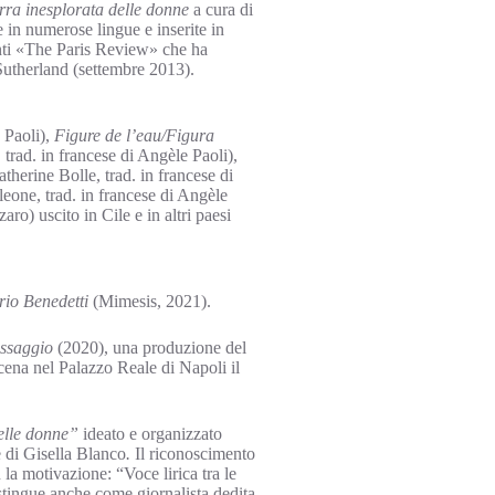
rra inesplorata delle donne
a cura di
 in numerose lingue e inserite in
evanti «The Paris Review» che ha
Sutherland (settembre 2013).
 Paoli),
Figure de l’eau/Figura
trad. in francese di Angèle Paoli),
herine Bolle, trad. in francese di
eone, trad. in francese di Angèle
ro) uscito in Cile e in altri paesi
io Benedetti
(Mimesis, 2021).
assaggio
(2020), una produzione del
cena nel Palazzo Reale di Napoli il
delle donne”
ideato e organizzato
e di Gisella Blanco
.
Il riconoscimento
la motivazione: “Voce lirica tra le
istingue anche come giornalista dedita