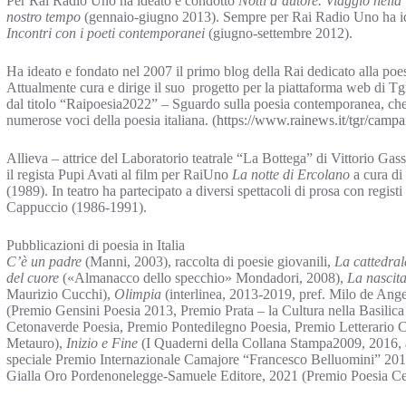
Per Rai Radio Uno ha ideato e condotto
Notti d’autore. Viaggio nella 
nostro tempo
(gennaio-giugno 2013). Sempre per Rai Radio Uno ha i
Incontri con i poeti contemporanei
(giugno-settembre 2012).
Ha ideato e fondato nel 2007 il primo blog della Rai dedicato alla poes
Attualmente cura e dirige il suo progetto per la piattaforma web di T
dal titolo “Raipoesia2022” – Sguardo sulla poesia contemporanea, che 
numerose voci della poesia italiana. (
https://www.rainews.it/tgr/campa
Allieva – attrice del Laboratorio teatrale “La Bottega” di Vittorio Ga
il regista Pupi Avati al film per RaiUno
La notte di Ercolano
a cura di
(1989). In teatro ha partecipato a diversi spettacoli di prosa con regis
Cappuccio (1986-1991).
Pubblicazioni di poesia in Italia
C’è un padre
(Manni, 2003), raccolta di poesie giovanili,
La cattedral
del cuore
(«Almanacco dello specchio» Mondadori, 2008),
La nascita
Maurizio Cucchi),
Olimpia
(interlinea, 2013-2019, pref. Milo de Ange
(Premio Gensini Poesia 2013, Premio Prata – la Cultura nella Basilica
Cetonaverde Poesia, Premio Pontedilegno Poesia, Premio Letterario C
Metauro),
Inizio e Fine
(I Quaderni della Collana Stampa2009, 2016, 
speciale Premio Internazionale Camajore “Francesco Belluomini” 20
Gialla Oro Pordenonelegge-Samuele Editore, 2021 (Premio Poesia Ce