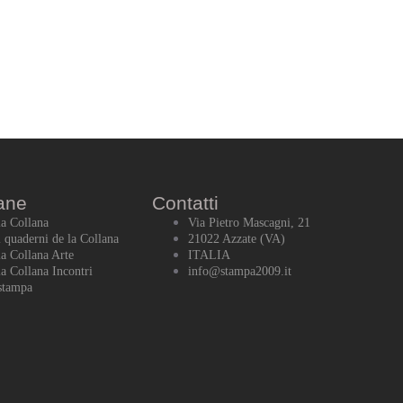
ane
Contatti
la Collana
Via Pietro Mascagni, 21
i quaderni de la Collana
21022 Azzate (VA)
la Collana Arte
ITALIA
la Collana Incontri
info@stampa2009.it
stampa