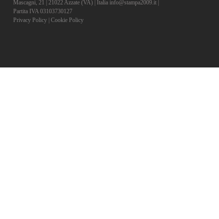
Mascagni, 21 | 21022 Azzate (VA) | Italia info@stampa2009.it |
Partita IVA 03103730127
Privacy Policy
|
Cookie Policy