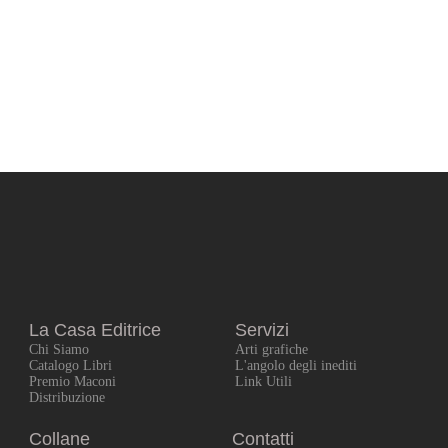
La Casa Editrice
Servizi
Chi Siamo
Arti grafiche
Catalogo Libri
L'angolo degli inediti
Premio Maconi
Link Utili
Distribuzione
Collane
Contatti