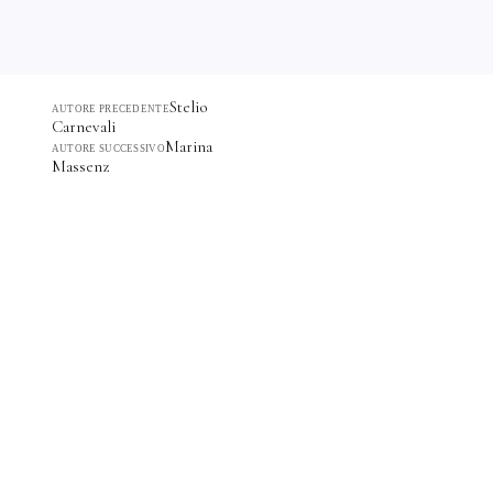
Stelio
AUTORE PRECEDENTE
Carnevali
Marina
AUTORE SUCCESSIVO
Massenz