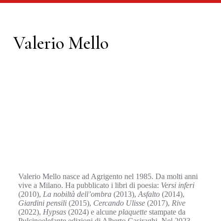
Valerio Mello
Valerio Mello nasce ad Agrigento nel 1985. Da molti anni
vive a Milano. Ha pubblicato i libri di poesia:
Versi inferi
(2010),
La nobiltà dell’ombra
(2013),
Asfalto
(2014),
Giardini pensili
(2015),
Cercando Ulisse
(2017),
Rive
(2022),
Hypsas
(2024) e alcune
plaquette
stampate da
Pulcinoelefante edizioni di Alberto Casiraghi. Nel 2023