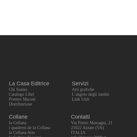
La Casa Editrice
Servizi
Chi Siamo
Arti grafiche
Catalogo Libri
L'angolo degli inediti
Premio Maconi
Link Utili
Distribuzione
Collane
Contatti
la Collana
Via Pietro Mascagni, 21
i quaderni de la Collana
21022 Azzate (VA)
la Collana Arte
ITALIA