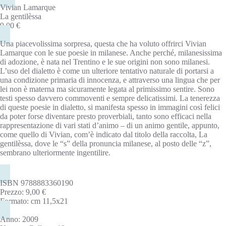
Vivian Lamarque
La gentilèssa
9,00 €
Una piacevolissima sorpresa, questa che ha voluto offrirci Vivian
Lamarque con le sue poesie in milanese. Anche perché, milanesissima
di adozione, è nata nel Trentino e le sue origini non sono milanesi.
L’uso del dialetto è come un ulteriore tentativo naturale di portarsi a
una condizione primaria di innocenza, e attraverso una lingua che per
lei non è materna ma sicuramente legata al primissimo sentire. Sono
testi spesso davvero commoventi e sempre delicatissimi. La tenerezza
di queste poesie in dialetto, si manifesta spesso in immagini così felici
da poter forse diventare presto proverbiali, tanto sono efficaci nella
rappresentazione di vari stati d’animo – di un animo gentile, appunto,
come quello di Vivian, com’è indicato dal titolo della raccolta, La
gentilèssa, dove le “s” della pronuncia milanese, al posto delle “z”,
sembrano ulteriormente ingentilire.
ISBN 9788883360190
Prezzo: 9,00 €
Formato: cm 11,5x21
Anno: 2009