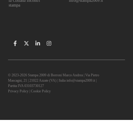
la Collana Incontri
info@stampa2009.it
stampa
© 2023-2026 Stampa 2009 di Borroni Marco Andrea | Via Pietro
Mascagni, 21 | 21022 Azzate (VA) | Italia info@stampa2009.it |
Partita IVA 03103730127
Privacy Policy
|
Cookie Policy