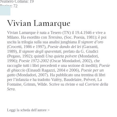
Numero Collana: 19
Pagine: 72
Vivian Lamarque
Vivian Lamarque è nata a Tesero (TN) il 19.4.1946 e vive a
Milano. Ha esordito con
Teresino
, (Soc. Poesia, 1981); è poi
uscita la trilogia sulla sua analisi junghiana
Il signore d’oro
(Crocetti, 1986 e 1997),
Poesie
dando del lei
(Garzanti,
1989),
Il signore degli spaventati
, prefato da G. Giudici
(Pegaso, 1992); quindi
Una
quieta polvere
(Mondadori,
1996);
Poesie 1972-2002
(Oscar Mondadori, 2002), che
raccoglie tutti i libri precedenti e una sezione di inediti);
Poesie
di ghiaccio
(Einaudi Ragazzi, 2004 e 2006),
Poesie per un
gatto
(Mondadori, 2007). Ha pubblicato una trentina di libri
per l’infanzia e ha tradotto Valéry, Baudelaire, Prévert, La
Fontaine, Grimm, Wilde. Scrive su riviste e sul
Corriere della
Sera
.
Leggi la scheda dell'autore >