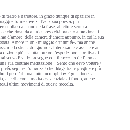
di teatro e narratore, in grado dunque di spaziare in
guaggi e forme diversi. Nella sua poesia, pur
erso, alla scansione della frase, al lettore sembra
oce che rimanda a un’espressività orale, o a movimenti
 tema d’amore, della camera d’amore appunto, in cui la sua
ostata. Amore in un «miraggio d’intimità», ma anche
assare «la stretta del giorno». Interessante è assistere ai
 dizione più asciutta, pur nell’esposizione narrativa di
n tal senso Pistillo prosegue con il racconto dell’uomo
i una sua centrale meditazione: «Sento che devo voltare /
 pietà, seguire l’oltranza / che dilaga tra le preghiere più
 ho il peso / di una notte incompiuta». Qui si innesta
à, che diviene il motivo esistenziale di fondo, anche
 negli ultimi movimenti di questa raccolta.