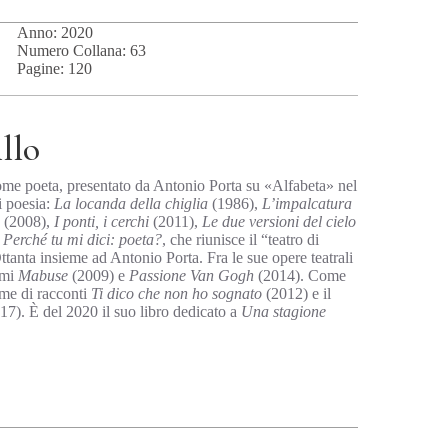
Anno: 2020
Numero Collana: 63
Pagine: 120
llo
ome poeta, presentato da Antonio Porta su «Alfabeta» nel
i poesia:
La locanda della chiglia
(1986),
L’impalcatura
(2008),
I ponti, i cerchi
(2011),
Le due versioni del cielo
a
Perché tu mi dici: poeta?
, che riunisce il “teatro di
ttanta insieme ad Antonio Porta. Fra le sue opere teatrali
mmi
Mabuse
(2009) e
Passione Van Gogh
(2014). Come
ume di racconti
Ti dico che non ho sognato
(2012) e il
17). È del 2020 il suo libro dedicato a
Una stagione