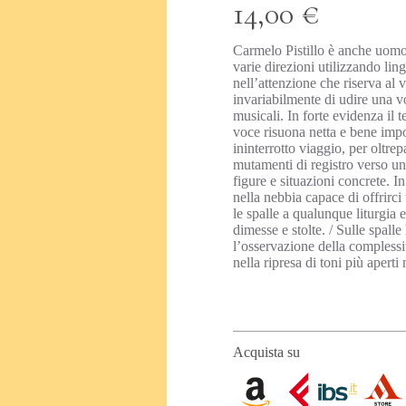
14,00 €
Carmelo Pistillo è anche uomo 
varie direzioni utilizzando lin
nell’attenzione che riserva al v
invariabilmente di udire una v
musicali. In forte evidenza il
voce risuona netta e bene imp
ininterrotto viaggio, per oltrep
mutamenti di registro verso una
figure e situazioni concrete. I
nella nebbia capace di offrirc
le spalle a qualunque liturgia e
dimesse e stolte. / Sulle spalle
l’osservazione della complessit
nella ripresa di toni più aperti
Acquista su