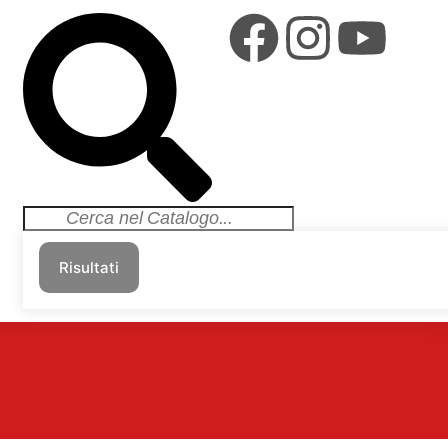
i
i
Risultati