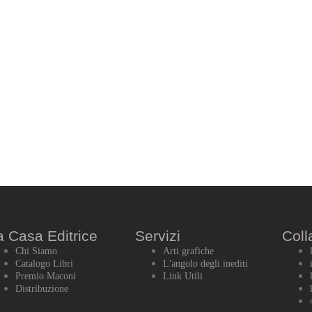
a Casa Editrice
Servizi
Coll
Chi Siamo
Arti grafiche
Catalogo Libri
L'angolo degli inediti
Premio Maconi
Link Utili
Distribuzione