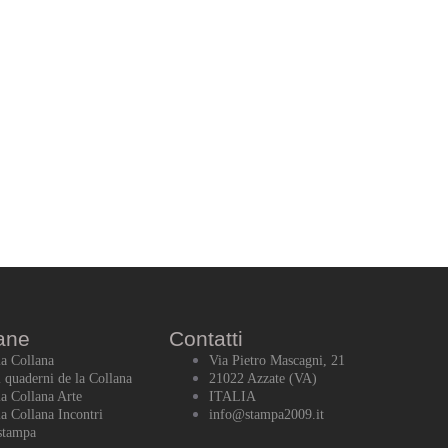
ane
Contatti
la Collana
Via Pietro Mascagni, 21
i quaderni de la Collana
21022 Azzate (VA)
la Collana Arte
ITALIA
la Collana Incontri
info@stampa2009.it
stampa