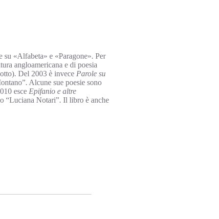
e su «Alfabeta» e «Paragone». Per
ratura angloamericana e di poesia
tto). Del 2003 è invece
Parole su
Montano”. Alcune sue poesie sono
2010 esce
Epifanio e altre
o “Luciana Notari”. Il libro è anche