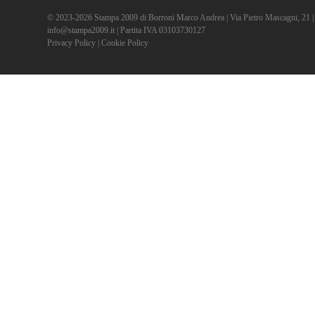
© 2023-2026 Stampa 2009 di Borroni Marco Andrea | Via Pietro Mascagni, 21 | 2
info@stampa2009.it | Partita IVA 03103730127
Privacy Policy
|
Cookie Policy