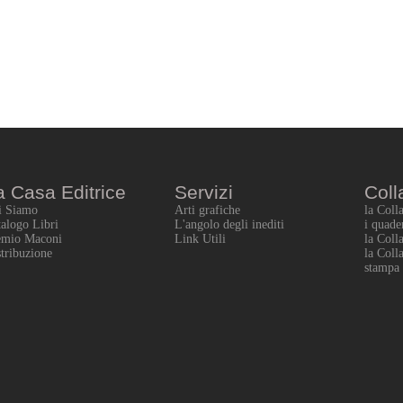
a Casa Editrice
Servizi
Coll
i Siamo
Arti grafiche
la Coll
alogo Libri
L'angolo degli inediti
i quade
emio Maconi
Link Utili
la Coll
tribuzione
la Coll
stampa