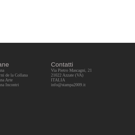
ane
Contatti
ana
Via Pietro Mascagni, 21
rni de la Collana
21022 Azzate (VA)
ana Arte
ITALIA
ana Incontri
info@stampa2009.it