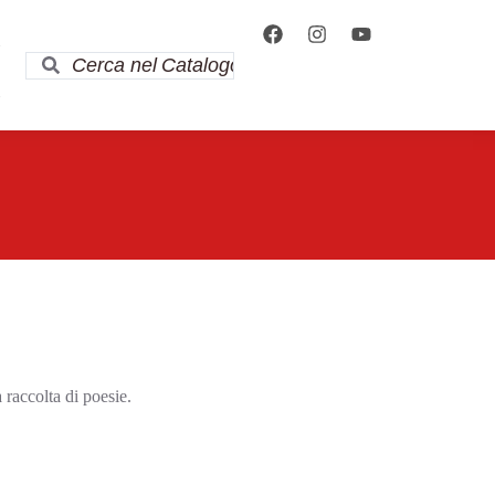
i
i
 raccolta di poesie.