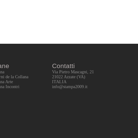
ane
Contatti
ana
Via Pietro Mascagni, 21
rni de la Collana
21022 Azzate (VA)
ana Arte
ITALIA
ana Incontri
info@stampa2009.it