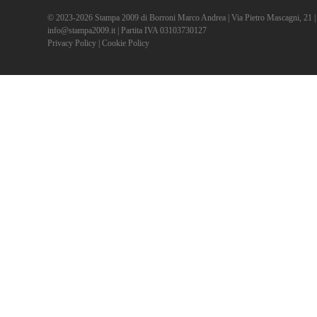
© 2023-2026 Stampa 2009 di Borroni Marco Andrea | Via Pietro Mascagni, 21 | 2
info@stampa2009.it | Partita IVA 03103730127
Privacy Policy
|
Cookie Policy