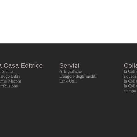
a Casa Editrice
Servizi
Coll
i Siamo
Arti grafiche
la Coll
alogo Libri
L'angolo degli inediti
i quade
emio Maconi
Link Utili
la Coll
tribuzione
la Coll
stampa