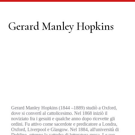
Gerard Manley Hopkins
Gerard Manley Hopkins (1844 –1889) studiò a Oxford,
dove si convertì al cattolicesimo. Nel 1868 iniziò il
noviziato fra i gesuiti e qualche anno dopo ricevette gli
ordini. Fu attivo come sacerdote e predicatore a Londra,
Oxford, Liverpool e Glasgow. Nel 1884, all'università di
Dublino, ottenne la cattedra di letteratura greca. Le sue