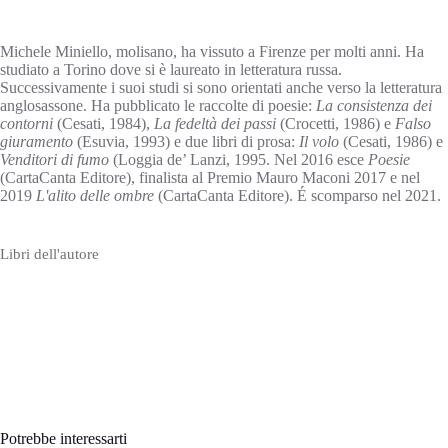
Michele Miniello, molisano, ha vissuto a Firenze per molti anni. Ha
studiato a Torino dove si è laureato in letteratura russa.
Successivamente i suoi studi si sono orientati anche verso la letteratura
anglosassone. Ha pubblicato le raccolte di poesie:
La consistenza dei
contorni
(Cesati, 1984),
La fedeltà dei passi
(Crocetti, 1986) e
Falso
giuramento
(Esuvia, 1993) e due libri di prosa:
Il volo
(Cesati, 1986) e
Venditori di fumo
(Loggia de’ Lanzi, 1995. Nel 2016 esce
Poesie
(CartaCanta Editore), finalista al Premio Mauro Maconi 2017 e nel
2019
L'alito delle ombre
(CartaCanta Editore). É scomparso nel 2021.
Libri dell'autore
Potrebbe interessarti