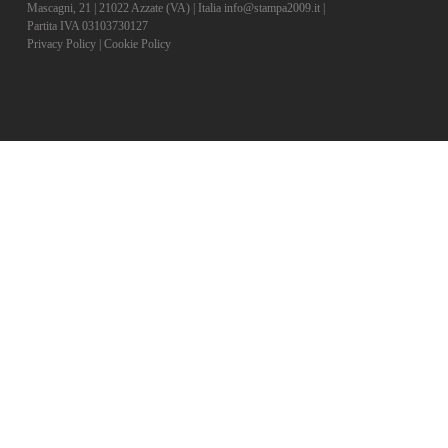
Mascagni, 21 | 21022 Azzate (VA) | Italia info@stampa2009.it |
Partita IVA 03103730127
Privacy Policy
|
Cookie Policy