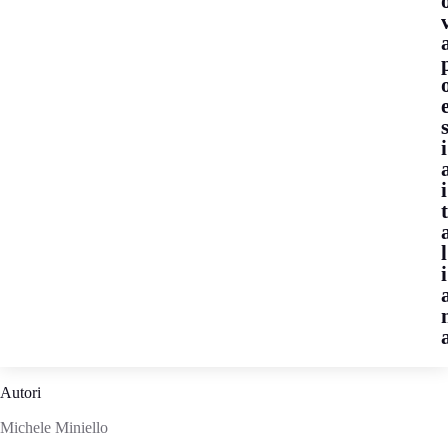
i
i
l
i
Autori
Michele Miniello